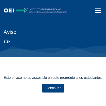
Skip to navigation
Skip to login form
Salta al contenido principal
Skip to accessibility options
Skip to footer
Skip accessibility options
M
Aviso
Página Principal
Este enlace no es accesible en este momento a los estudiantes
Continuar