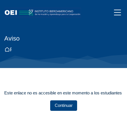
Skip to navigation
Skip to login form
Salta al contenido principal
Skip to accessibility options
Skip to footer
Skip accessibility options
M
Aviso
Página Principal
Este enlace no es accesible en este momento a los estudiantes
Continuar